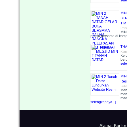
sele
MIN
BER
TIM
Rabu
MIN
puasa bersama di kom
THA
Kami
Kelu
berp
sele
MIN
Res
Sabt
Men
men
mad
selengkapnya...]
Alamat Kantor