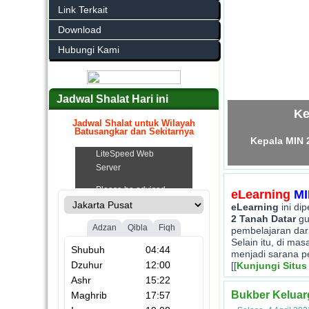
Link Terkait
Download
Hubungi Kami
Jadwal Shalat Hari ini
Ke
Jadwal Shalat untuk Wilayah
Batusangkar dan Sekitarnya
Kepala MIN 
.
eLearning
MI
eLearning
ini di
2 Tanah Datar
gu
pembelajaran dar
Selain itu, di ma
menjadi sarana p
[[
Kunjungi Situs
Bukber Keluar