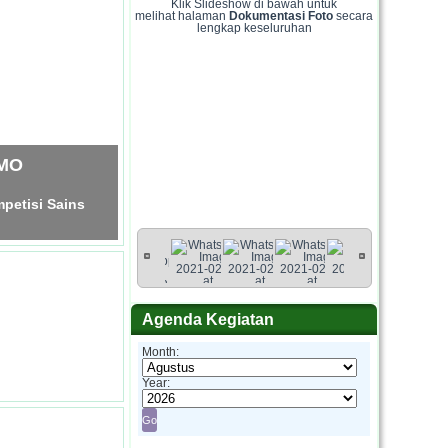
Klik Slideshow di bawah untuk
melihat halaman
Dokumentasi Foto
secara
lengkap keseluruhan
SMO
petisi Sains
Agenda Kegiatan
Month:
Year: