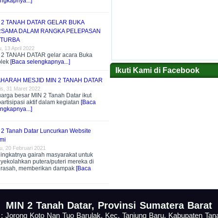
ngkapnya...]
 2 TANAH DATAR GELAR BUKA
SAMA DALAM RANGKA PELEPASAN
 TURBA
, 13 April 2022
 2 TANAH DATAR gelar acara Buka
plek
[Baca selengkapnya...]
Ikuti Kami di Facebook
HARAH MESJID MIN 2 TANAH DATAR
s, 31 Maret 2022
arga besar MIN 2 Tanah Datar ikut
artisipasi aktif dalam kegiatan
[Baca
ngkapnya...]
 2 Tanah Datar Luncurkan Website
mi
u, 20 Februari 2021
ingkatnya gairah masyarakat untuk
yekolahkan putera/puteri mereka di
rasah, memberikan dampak
[Baca
.
MIN 2 Tanah Datar, Provinsi Sumatera Barat
 : Jorong Koto Nan Tuo Barulak, Kec. Tanjung Baru, Kabupaten Tan