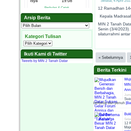
Selasa, 4 April 202
12 Ramadhan 14
Kepala Madrasah
Arsip Berita
Camat
Kepal
K
P
MIN 2 Tanah Data
Arsip
Berita
Senin (3/4/2023).
Bapak camat Ta
Kegiatan upaca
Dalam rangka 
Penampilan As
Kegiatan Muha
Kasi Penmad 
Penampilan D
Kepala MIN 2
Kepala MIN
silaturrahmi ant
siswa. Mereka 
Salah sa
Kategori Tulisan
Kategori
Tulisan
Ikuti Kami di Twitter
« Sebelumnya
Tweets by MIN 2 Tanah Datar
Berita Terkini
Wuj
MIN
Anni
Juma
Sua
berbeda dan penuh
[Ba
Buk
Sela
12 
Maj