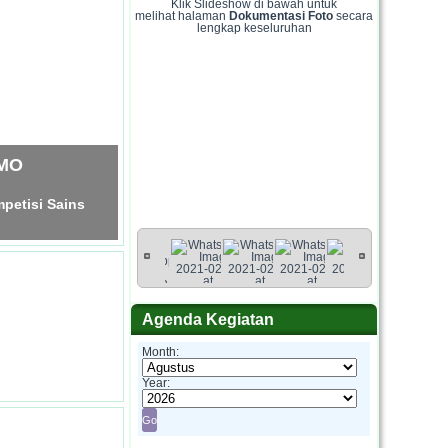
Klik Slideshow di bawah untuk
melihat halaman
Dokumentasi Foto
secara
lengkap keseluruhan
SMO
petisi Sains
Agenda Kegiatan
Month:
Year: