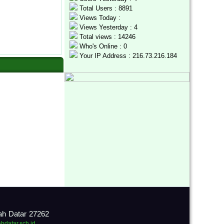
Total Users : 8891
Views Today :
Views Yesterday : 4
Total views : 14246
Who's Online : 0
Your IP Address : 216.73.216.184
ah Datar 27262
ahdatar.sch.id