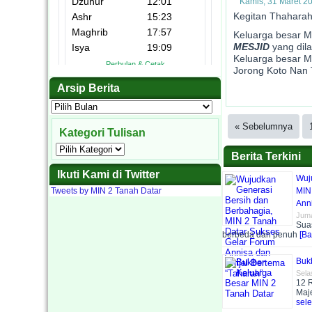
Kamis, 31 Maret 2
Kegitan Thaharah
Keluarga besar MI
Camat
Kepal
K
P
MESJID
yang dila
Keluarga besar M
Jorong Koto Nan 
Bapak camat Ta
Kegiatan upaca
Dalam rangka 
Penampilan As
Kegiatan Muha
Kasi Penmad 
Penampilan D
Kepala MIN 2
Kepala MIN
siswa. Mereka 
Salah sa
Arsip Berita
Arsip
Berita
« Sebelumnya
Kategori Tulisan
Kategori
Berita Terkini
Tulisan
Ikuti Kami di Twitter
Wuj
Tweets by MIN 2 Tanah Datar
MIN
Anni
Juma
Sua
berbeda dan penuh
[Ba
Buk
Sela
12 
Maj
sele