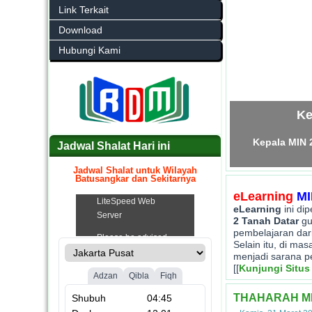
Link Terkait
Download
Hubungi Kami
Ke
Kepala MIN 
Jadwal Shalat Hari ini
Jadwal Shalat untuk Wilayah
Batusangkar dan Sekitarnya
.
eLearning
MI
eLearning
ini di
2 Tanah Datar
gu
pembelajaran dar
Selain itu, di ma
menjadi sarana p
[[
Kunjungi Situs
THAHARAH ME