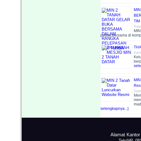
MIN
BER
TIM
Rabu
MIN
puasa bersama di kom
THA
Kami
Kelu
berp
sele
MIN
Res
Sabt
Men
men
mad
selengkapnya...]
Alamat Kantor
Telp/HP. 08