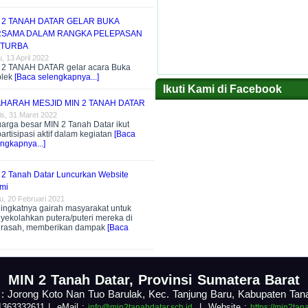
 2 TANAH DATAR GELAR BUKA
SAMA DALAM RANGKA PELEPASAN
 TURBA
, 13 April 2022
 2 TANAH DATAR gelar acara Buka
plek
[Baca selengkapnya...]
Ikuti Kami di Facebook
HARAH MESJID MIN 2 TANAH DATAR
s, 31 Maret 2022
arga besar MIN 2 Tanah Datar ikut
artisipasi aktif dalam kegiatan
[Baca
ngkapnya...]
 2 Tanah Datar Luncurkan Website
mi
u, 20 Februari 2021
ingkatnya gairah masyarakat untuk
yekolahkan putera/puteri mereka di
rasah, memberikan dampak
[Baca
.
MIN 2 Tanah Datar, Provinsi Sumatera Barat
 : Jorong Koto Nan Tuo Barulak, Kec. Tanjung Baru, Kabupaten Tan
1363332611 | eMail :
|
Website :
info@min2tanahdatar.sch.id
https://min2tan